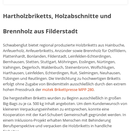
Hartholzbriketts, Holzabschnitte und
Brennholz aus Filderstadt
Schwabenglut bietet regional produzierte Holzbriketts aus Hainbuche,
Anfeuerholz, Anfeuerbriketts, Anzünder sowie Brennholz für Ostfildern,
Plattenhardt, Bonlanden, Filderstadt, Leinfelden-Echterdingen,
Bernhausen, Stetten, Stuttgart, Möhringen, Esslingen, Nürtingen,
Vaihingen, Degerloch, Waldenbuch, Steinenbronn, Wolfschlugen,
Harthausen, Leinfelden, Echterdingen, Ruit, Sielmingen, Neuhausen,
Tübingen und Reutlingen. Die Verdichtung zu hochwertigen Briketts
erfolgt ohne Zugabe von Bindemitteln ausschließlich durch den extrem
hohen Pressdruck der
mütek Brikettpresse MPP 280
.
Die hergestellten Briketts wurden zu Beginn ausschließlich in großen
Big-Bags zu je ca. 500 kg Inhalt angeboten. Um dem Kundenwunsch von
kleineren Verpackungseinheiten zu entsprechen, konnte eine
Kooperation mit der Karl-Schubert Gemeinschaft gegründet werden. In
einem Inklusions-Projekt erhalten Menschen mit Behinderung
Berufsperspektive und verpacken die Holzbriketts in handliche