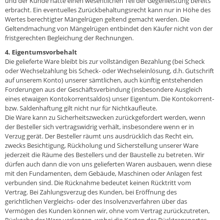
und der Kunde hätte einen wesentlichen Teil der Gegenleistung bereits
erbracht. Ein eventuelles Zurückbehaltungsrecht kann nur in Höhe des
Wertes berechtigter Mängelrügen geltend gemacht werden. Die
Geltendmachung von Mängelrügen entbindet den Käufer nicht von der
fristgerechten Begleichung der Rechnungen.
4. Eigentumsvorbehalt
Die gelieferte Ware bleibt bis zur vollständigen Bezahlung (bei Scheck
oder Wechselzahlung bis Scheck- oder Wechseleinlösung, d.h. Gutschrift
auf unserem Konto) unserer sämtlichen, auch künftig entstehenden
Forderungen aus der Geschäftsverbindung (insbesondere Ausgleich
eines etwaigen Kontokorrentsaldos) unser Eigentum. Die Kontokorrent-
bzw. Saldenhaftung gilt nicht nur für Nichtkaufleute.
Die Ware kann zu Sicherheitszwecken zurückgefordert werden, wenn
der Besteller sich vertragswidrig verhält, insbesondere wenn er in
Verzug gerät. Der Besteller räumt uns ausdrücklich das Recht ein,
zwecks Besichtigung, Rückholung und Sicherstellung unserer Ware
jederzeit die Räume des Bestellers und der Baustelle zu betreten. Wir
dürfen auch dann die von uns gelieferten Waren ausbauen, wenn diese
mit den Fundamenten, dem Gebäude, Maschinen oder Anlagen fest
verbunden sind. Die Rücknahme bedeutet keinen Rücktritt vom
Vertrag. Bei Zahlungsverzug des Kunden, bei Eröffnung des
gerichtlichen Vergleichs- oder des Insolvenzverfahren über das
Vermögen des Kunden können wir, ohne vom Vertrag zurückzutreten,