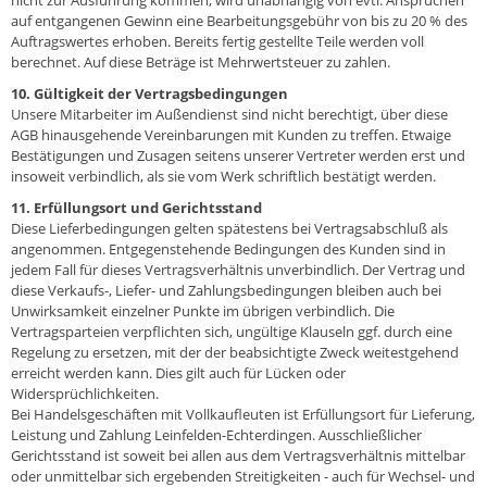
nicht zur Ausführung kommen, wird unabhängig von evtl. Ansprüchen
auf entgangenen Gewinn eine Bearbeitungsgebühr von bis zu 20 % des
Auftragswertes erhoben. Bereits fertig gestellte Teile werden voll
berechnet. Auf diese Beträge ist Mehrwertsteuer zu zahlen.
10. Gültigkeit der Vertragsbedingungen
Unsere Mitarbeiter im Außendienst sind nicht berechtigt, über diese
AGB hinausgehende Vereinbarungen mit Kunden zu treffen. Etwaige
Bestätigungen und Zusagen seitens unserer Vertreter werden erst und
insoweit verbindlich, als sie vom Werk schriftlich bestätigt werden.
11. Erfüllungsort und Gerichtsstand
Diese Lieferbedingungen gelten spätestens bei Vertragsabschluß als
angenommen. Entgegenstehende Bedingungen des Kunden sind in
jedem Fall für dieses Vertragsverhältnis unverbindlich. Der Vertrag und
diese Verkaufs-, Liefer- und Zahlungsbedingungen bleiben auch bei
Unwirksamkeit einzelner Punkte im übrigen verbindlich. Die
Vertragsparteien verpflichten sich, ungültige Klauseln ggf. durch eine
Regelung zu ersetzen, mit der der beabsichtigte Zweck weitestgehend
erreicht werden kann. Dies gilt auch für Lücken oder
Widersprüchlichkeiten.
Bei Handelsgeschäften mit Vollkaufleuten ist Erfüllungsort für Lieferung,
Leistung und Zahlung Leinfelden-Echterdingen. Ausschließlicher
Gerichtsstand ist soweit bei allen aus dem Vertragsverhältnis mittelbar
oder unmittelbar sich ergebenden Streitigkeiten - auch für Wechsel- und