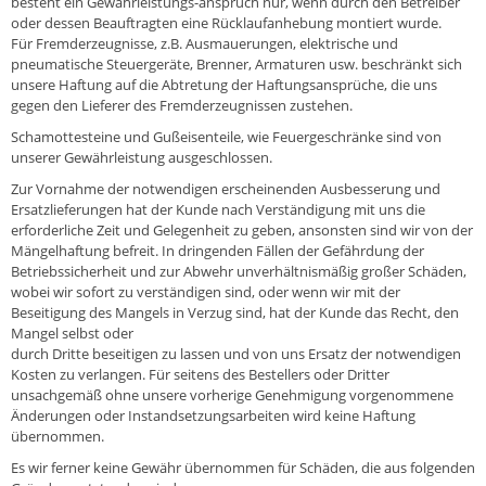
besteht ein Gewährleistungs-anspruch nur, wenn durch den Betreiber
oder dessen Beauftragten eine Rücklaufanhebung montiert wurde.
Für Fremderzeugnisse, z.B. Ausmauerungen, elektrische und
pneumatische Steuergeräte, Brenner, Armaturen usw. beschränkt sich
unsere Haftung auf die Abtretung der Haftungsansprüche, die uns
gegen den Lieferer des Fremderzeugnissen zustehen.
Schamottesteine und Gußeisenteile, wie Feuergeschränke sind von
unserer Gewährleistung ausgeschlossen.
Zur Vornahme der notwendigen erscheinenden Ausbesserung und
Ersatzlieferungen hat der Kunde nach Verständigung mit uns die
erforderliche Zeit und Gelegenheit zu geben, ansonsten sind wir von der
Mängelhaftung befreit. In dringenden Fällen der Gefährdung der
Betriebssicherheit und zur Abwehr unverhältnismäßig großer Schäden,
wobei wir sofort zu verständigen sind, oder wenn wir mit der
Beseitigung des Mangels in Verzug sind, hat der Kunde das Recht, den
Mangel selbst oder
durch Dritte beseitigen zu lassen und von uns Ersatz der notwendigen
Kosten zu verlangen. Für seitens des Bestellers oder Dritter
unsachgemäß ohne unsere vorherige Genehmigung vorgenommene
Änderungen oder Instandsetzungsarbeiten wird keine Haftung
übernommen.
Es wir ferner keine Gewähr übernommen für Schäden, die aus folgenden