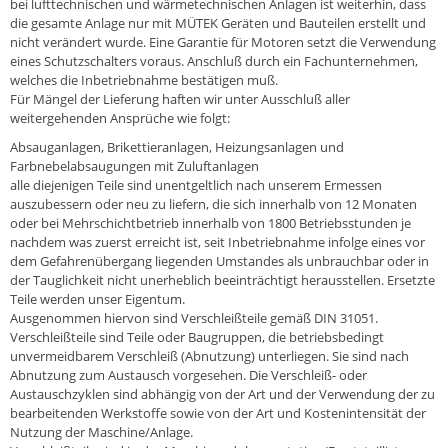
bei lufttechnischen und wärmetechnischen Anlagen ist weiterhin, dass
die gesamte Anlage nur mit MÜTEK Geräten und Bauteilen erstellt und
nicht verändert wurde. Eine Garantie für Motoren setzt die Verwendung
eines Schutzschalters voraus. Anschluß durch ein Fachunternehmen,
welches die Inbetriebnahme bestätigen muß.
Für Mängel der Lieferung haften wir unter Ausschluß aller
weitergehenden Ansprüche wie folgt:
Absauganlagen, Brikettieranlagen, Heizungsanlagen und
Farbnebelabsaugungen mit Zuluftanlagen
alle diejenigen Teile sind unentgeltlich nach unserem Ermessen
auszubessern oder neu zu liefern, die sich innerhalb von 12 Monaten
oder bei Mehrschichtbetrieb innerhalb von 1800 Betriebsstunden je
nachdem was zuerst erreicht ist, seit Inbetriebnahme infolge eines vor
dem Gefahrenübergang liegenden Umstandes als unbrauchbar oder in
der Tauglichkeit nicht unerheblich beeinträchtigt herausstellen. Ersetzte
Teile werden unser Eigentum.
Ausgenommen hiervon sind Verschleißteile gemäß DIN 31051.
Verschleißteile sind Teile oder Baugruppen, die betriebsbedingt
unvermeidbarem Verschleiß (Abnutzung) unterliegen. Sie sind nach
Abnutzung zum Austausch vorgesehen. Die Verschleiß- oder
Austauschzyklen sind abhängig von der Art und der Verwendung der zu
bearbeitenden Werkstoffe sowie von der Art und Kostenintensität der
Nutzung der Maschine/Anlage.