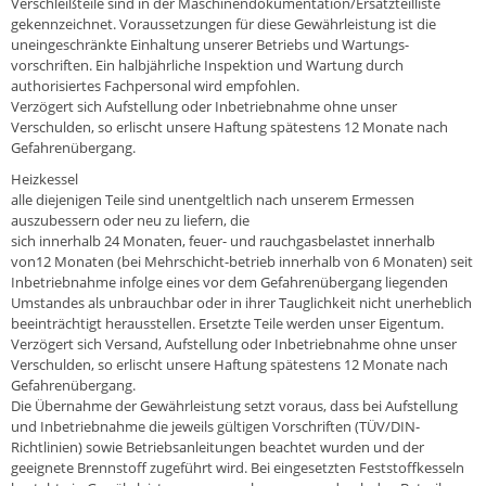
Verschleißteile sind in der Maschinendokumentation/Ersatzteilliste
gekennzeichnet. Voraussetzungen für diese Gewährleistung ist die
uneingeschränkte Einhaltung unserer Betriebs und Wartungs-
vorschriften. Ein halbjährliche Inspektion und Wartung durch
authorisiertes Fachpersonal wird empfohlen.
Verzögert sich Aufstellung oder Inbetriebnahme ohne unser
Verschulden, so erlischt unsere Haftung spätestens 12 Monate nach
Gefahrenübergang.
Heizkessel
alle diejenigen Teile sind unentgeltlich nach unserem Ermessen
auszubessern oder neu zu liefern, die
sich innerhalb 24 Monaten, feuer- und rauchgasbelastet innerhalb
von12 Monaten (bei Mehrschicht-betrieb innerhalb von 6 Monaten) seit
Inbetriebnahme infolge eines vor dem Gefahrenübergang liegenden
Umstandes als unbrauchbar oder in ihrer Tauglichkeit nicht unerheblich
beeinträchtigt herausstellen. Ersetzte Teile werden unser Eigentum.
Verzögert sich Versand, Aufstellung oder Inbetriebnahme ohne unser
Verschulden, so erlischt unsere Haftung spätestens 12 Monate nach
Gefahrenübergang.
Die Übernahme der Gewährleistung setzt voraus, dass bei Aufstellung
und Inbetriebnahme die jeweils gültigen Vorschriften (TÜV/DIN-
Richtlinien) sowie Betriebsanleitungen beachtet wurden und der
geeignete Brennstoff zugeführt wird. Bei eingesetzten Feststoffkesseln