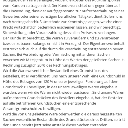
Rückgabe der Ware verlangen, wobei die Kosten des Rücktransportes
vom Kunden zu tragen sind. Der Kunde verzichtet uns gegenüber auf
die Einwendung, dass der Kaufgegenstand zur Aufrechterhaltung seines
Gewerbes oder seiner sonstigen beruflichen Tätigkeit dient. Sofern uns
nach Vertragsabschluß Umstände zur Kenntnis gelangen, welche einen
Kredit wirtschaftlich bedenklich erscheinen lassen, sind wir berechtigt,
Sicherstellung oder Vorauszahlung des vollen Preises zu verlangen.
Der Kunde ist berechtigt, die Waren zu veräußern und zu verarbeiten
bzw. einzubauen, solange er nicht in Verzug ist. Der Eigentumsvorbehalt
erstreckt sich auch auf die durch die Verarbeitung entstehenden neuen
Sachen. Bei Verbindung oder Vermischung mit anderen Sachen
erwerben wir Miteigentum in Höhe des Wertes der gelieferten Sachen lt.
Rechnung zuzüglich 20 % des Rechnungsbetrages.
Wird die Ware wesentlicher Bestandteil eines Grundstücks des
Bestellers, ist er verpflichtet, uns nach unserer Wahl eine Grundschuld in
Höhe des Betrages von 120 % unserer jeweiligen Forderung auf dem
Grundstück zu bewilligen, in das unsere jeweiligen Waren eingebaut
wurden, wenn wir die Waren nicht wieder ausbauen. Sind unsere Waren
auf mehreren Grundstücken des Bestellers eingebaut, hat der Besteller
auf alle betroffenen Grundstücken eine entsprechende
Gesamtgrundschuld zu bewilligen.
Wird die von uns gelieferte Ware oder werden die daraus hergestellten
Sachen wesentliche Bestandteile des Grundstückes eines Dritten, so tritt
der Kunde bereits jetzt seine anstelle dieser Sachen tretenden