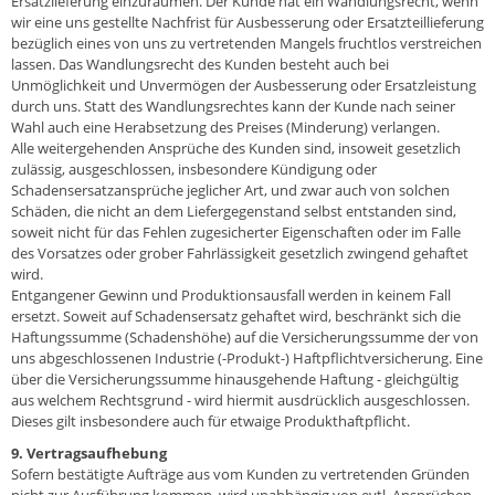
Ersatzlieferung einzuräumen. Der Kunde hat ein Wandlungsrecht, wenn
wir eine uns gestellte Nachfrist für Ausbesserung oder Ersatzteillieferung
bezüglich eines von uns zu vertretenden Mangels fruchtlos verstreichen
lassen. Das Wandlungsrecht des Kunden besteht auch bei
Unmöglichkeit und Unvermögen der Ausbesserung oder Ersatzleistung
durch uns. Statt des Wandlungsrechtes kann der Kunde nach seiner
Wahl auch eine Herabsetzung des Preises (Minderung) verlangen.
Alle weitergehenden Ansprüche des Kunden sind, insoweit gesetzlich
zulässig, ausgeschlossen, insbesondere Kündigung oder
Schadensersatzansprüche jeglicher Art, und zwar auch von solchen
Schäden, die nicht an dem Liefergegenstand selbst entstanden sind,
soweit nicht für das Fehlen zugesicherter Eigenschaften oder im Falle
des Vorsatzes oder grober Fahrlässigkeit gesetzlich zwingend gehaftet
wird.
Entgangener Gewinn und Produktionsausfall werden in keinem Fall
ersetzt. Soweit auf Schadensersatz gehaftet wird, beschränkt sich die
Haftungssumme (Schadenshöhe) auf die Versicherungssumme der von
uns abgeschlossenen Industrie (-Produkt-) Haftpflichtversicherung. Eine
über die Versicherungssumme hinausgehende Haftung - gleichgültig
aus welchem Rechtsgrund - wird hiermit ausdrücklich ausgeschlossen.
Dieses gilt insbesondere auch für etwaige Produkthaftpflicht.
9. Vertragsaufhebung
Sofern bestätigte Aufträge aus vom Kunden zu vertretenden Gründen