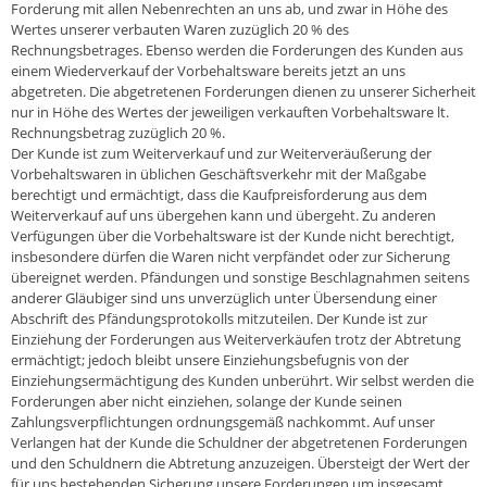
Forderung mit allen Nebenrechten an uns ab, und zwar in Höhe des
Wertes unserer verbauten Waren zuzüglich 20 % des
Rechnungsbetrages. Ebenso werden die Forderungen des Kunden aus
einem Wiederverkauf der Vorbehaltsware bereits jetzt an uns
abgetreten. Die abgetretenen Forderungen dienen zu unserer Sicherheit
nur in Höhe des Wertes der jeweiligen verkauften Vorbehaltsware lt.
Rechnungsbetrag zuzüglich 20 %.
Der Kunde ist zum Weiterverkauf und zur Weiterveräußerung der
Vorbehaltswaren in üblichen Geschäftsverkehr mit der Maßgabe
berechtigt und ermächtigt, dass die Kaufpreisforderung aus dem
Weiterverkauf auf uns übergehen kann und übergeht. Zu anderen
Verfügungen über die Vorbehaltsware ist der Kunde nicht berechtigt,
insbesondere dürfen die Waren nicht verpfändet oder zur Sicherung
übereignet werden. Pfändungen und sonstige Beschlagnahmen seitens
anderer Gläubiger sind uns unverzüglich unter Übersendung einer
Abschrift des Pfändungsprotokolls mitzuteilen. Der Kunde ist zur
Einziehung der Forderungen aus Weiterverkäufen trotz der Abtretung
ermächtigt; jedoch bleibt unsere Einziehungsbefugnis von der
Einziehungsermächtigung des Kunden unberührt. Wir selbst werden die
Forderungen aber nicht einziehen, solange der Kunde seinen
Zahlungsverpflichtungen ordnungsgemäß nachkommt. Auf unser
Verlangen hat der Kunde die Schuldner der abgetretenen Forderungen
und den Schuldnern die Abtretung anzuzeigen. Übersteigt der Wert der
für uns bestehenden Sicherung unsere Forderungen um insgesamt