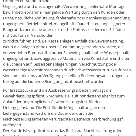
Gründen entstanden sind:
Ungeeignete und unsachgemäße Verwendung, fehlerhafte Montage
bzw. Inbetriebnahme, mangelnde Wartung durch den Kunden oder
Dritte, natürliche Abnutzung, fehlerhafte oder nachlässige Behandlung,
ungeeignete Betriebsmittel, mangelhafte Bauarbeiten, ungeeigneter
Baugrund, chemische oder elektrische Einflüsse, sofern die Schäden
nicht auf unser Verschulden
zurückzuführen sind. Bei Kesselanlagen entfällt die Gewährleistung,
wenn die Anlagen ohne unsere Zustimmung verändert wurden, die
verwendeten Brennstoffe (hoher Schwefelgehalt, hoher Wassergehalt)
ungeeignet sind, bzw. aggressive Materialien wie Kunststoffe enthalten,
die Schäden auf Kesselsteinablagerungen, Verschmutzung oder
wasserseitige Korrosionsschäden durch Schwitzwasser zurückzuführen
sind, oder die uns zur Verfügung gestellten Bedienungsanleitungen in
bezog auf die laufende Reinigung nicht beachtet wurden.
Für Ersatzstücke und die Ausbesserungsarbeiten beträgt die
Gewährleistungspflicht 6 Monate, sie läuft mindestens aber bis zum
Ablauf der ursprünglichen Gewährleistungsfrist für den
Liefergegenstand. Die Frist für die Mängelhaftung an dem
Liefergegenstand wird um die Dauer der durch die
Nachbesserungsarbeiten verursachten Betriebsunterbrechung ggf.
verlängert.
Der Kunde ist verpflichtet, uns das Recht zur Nachbesserung oder